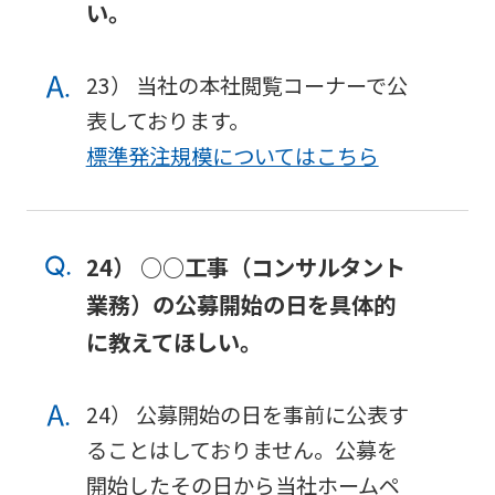
阪神高
ビリティ
取り組み
い。
公団の情報
入
告
速事業
重要課題
札・
新技術の
アドバ
入
契約
ガバナン
募集
イザリ
札
23） 当社の本社閲覧コーナーで公
方式
ス報告
ー会議
協定・事
結
表しております。
阪神高速グループ
技術
サステナ
業許可等
果
技術審
標準発注規模についてはこちら
基準
ビリティ
議会等
受賞歴
電
類
関連情報
子
阪神高
阪神高速
入札
入
速道路
グルー
占用
札
株式会
プ カス
24） ○○工事（コンサルタント
情報
社事業
タマーハ
電
業務）の公募開始の日を具体的
評価監
各種
ラスメン
子
視委員
デー
トに対す
契
に教えてほしい。
会
タ
る基本方
約
針
24） 公募開始の日を事前に公表す
ることはしておりません。公募を
開始したその日から当社ホームペ